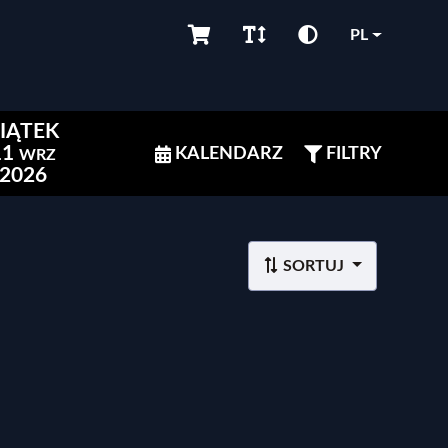
PL
IĄTEK
11
KALENDARZ
FILTRY
WRZ
2026
SORTUJ