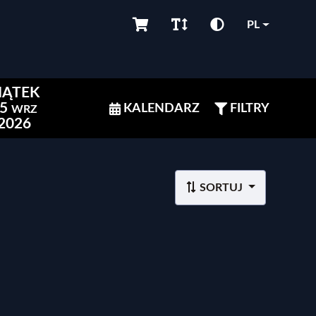
PL
IĄTEK
5
KALENDARZ
FILTRY
WRZ
2026
SORTUJ